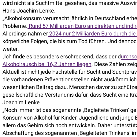
wird nicht als Suchtmittel gesehen, das massive Auswi
Hans-Joachim Lenke.
„Alkoholkonsum verursacht jährlich in Deutschland erheb
Probleme.
Rund 57 Milliarden Euro an direkten und ind
Allerdings nahm er
2024 nur 2 Milliarden Euro durch die
körperliche Folgen, die bis zum Tod führen. Und dennoc
weiter.
„Ich finde es besonders erschreckend, dass der d
urchsc
Alkoholrausch bei 16,2 Jahren liegen
. Diese Zahlen zei
Aktuell ist nicht jede Fachstelle für Sucht und Suchtpr
die vorhandenen Präventionsstellen nicht auskömmlich f
wesentlichen Beitrag dazu, Menschen davor zu schützen e
gesellschaftliche Verständnis dafür, dass Sucht eine Kra
Joachim Lenke.
„Noch immer ist das sogenannte ‚Begleitete Trinken‘ ges
Konsum von Alkohol für Kinder, Jugendliche und junge 
allem das Gehirn sich noch entwickeln. Daher unterstütz
Abschaffung des sogenannten ‚Begleiteten Trinkens‘ i