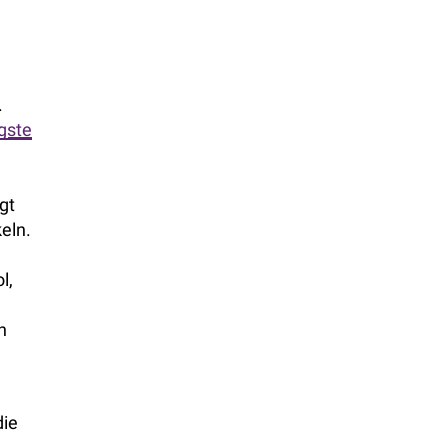
.
gste
gt
eln.
l,
n
die