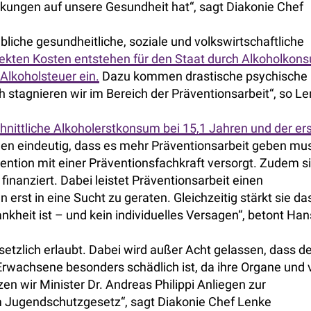
rkungen auf unsere Gesundheit hat“, sagt Diakonie Chef
liche gesundheitliche, soziale und volkswirtschaftliche
irekten Kosten entstehen für den Staat durch Alkoholkon
 Alkoholsteuer ein.
Dazu kommen drastische psychische
h stagnieren wir im Bereich der Präventionsarbeit“, so L
hnittliche Alkoholerstkonsum bei 15,1 Jahren und der er
gen eindeutig, dass es mehr Präventionsarbeit geben mu
ävention mit einer Präventionsfachkraft versorgt. Zudem s
inanziert. Dabei leistet Präventionsarbeit einen
rst in eine Sucht zu geraten. Gleichzeitig stärkt sie da
nkheit ist – und kein individuelles Versagen“, betont Han
etzlich erlaubt. Dabei wird außer Acht gelassen, dass de
Erwachsene besonders schädlich ist, da ihre Organe und 
en wir Minister Dr. Andreas Philippi Anliegen zur
m Jugendschutzgesetz“, sagt Diakonie Chef Lenke