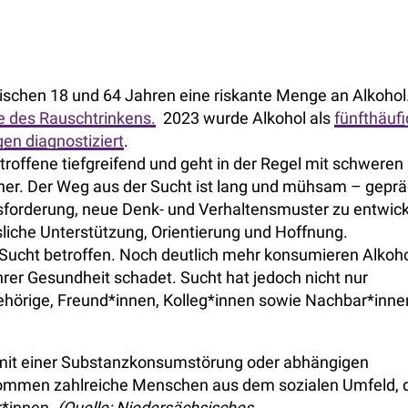
ischen 18 und 64 Jahren eine riskante Menge an Alkohol
e des Rauschtrinkens.
2023 wurde Alkohol als
fünfthäufi
en diagnostiziert
.
etroffene tiefgreifend und geht in der Regel mit schweren
nher. Der Weg aus der Sucht ist lang und mühsam – geprä
sforderung, neue Denk- und Verhaltensmuster zu entwick
liche Unterstützung, Orientierung und Hoffnung.
 Sucht betroffen. Noch deutlich mehr konsumieren Alkoho
rer Gesundheit schadet. Sucht hat jedoch nicht nur
ehörige, Freund*innen, Kolleg*innen sowie Nachbar*inne
e mit einer Substanzkonsumstörung oder abhängigen
 kommen zahlreiche Menschen aus dem sozialen Umfeld, 
r*innen.
(Quelle: Niedersächsisches