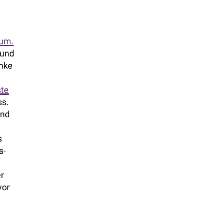
sum.
 und
enke
ste
ss.
ind
s
s-
r
vor