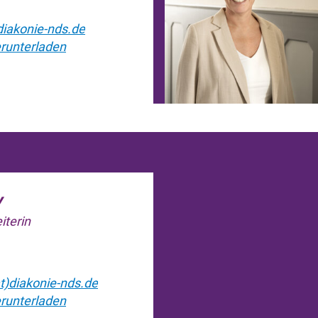
iakonie-nds.de
runterladen
v
iterin
)diakonie-nds.de
runterladen