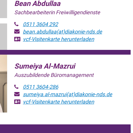
Bean Abdullaa
Sachbearbeiterin Freiwilligendienste
0511 3604 292
bean.abdullaa(at)diakonie-nds.de
vcf-Visitenkarte
herunterladen
Sumeiya Al-Mazrui
Auszubildende Büromanagement
0511 3604-286
sumeiya.al-mazrui(at)diakonie-nds.de
vcf-Visitenkarte
herunterladen