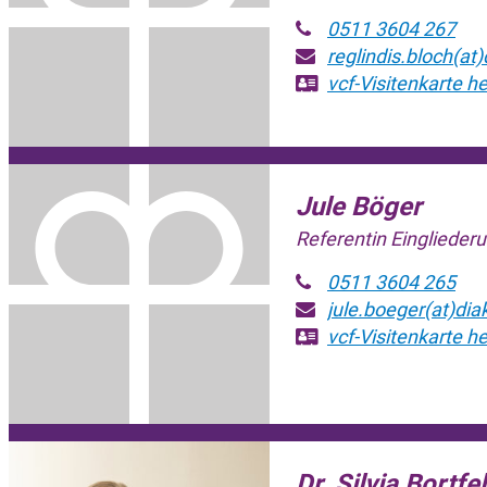
0511 3604 267
reglindis.bloch(at
vcf-Visitenkarte
he
Jule Böger
Referentin Eingliederu
0511 3604 265
jule.boeger(at)dia
vcf-Visitenkarte
he
Dr. Silvia Bortfe