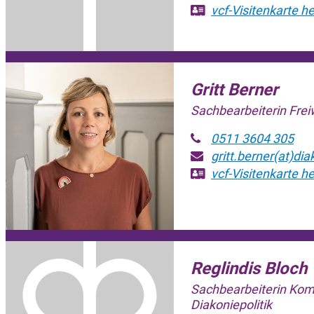
vcf-Visitenkarte
he
Gritt Berner
Sachbearbeiterin Frei
0511 3604 305
gritt.berner(at)di
vcf-Visitenkarte
he
Reglindis Bloch
Sachbearbeiterin Ko
Diakoniepolitik