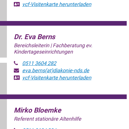
vcf-Visitenkarte
herunterladen
Dr. Eva Berns
Bereichsleiterin | Fachberatung ev.
Kindertageseinrichtungen
0511 3604 282
eva.berns(at)diakonie-nds.de
vcf-Visitenkarte
herunterladen
Mirko Bloemke
Referent stationäre Altenhilfe