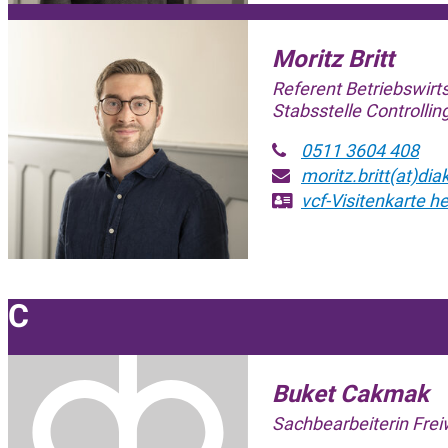
Moritz Britt
Referent Betriebswirts
Stabsstelle Controllin
0511 3604 408
moritz.britt(at)di
vcf-Visitenkarte
he
C
Buket Cakmak
Sachbearbeiterin Frei