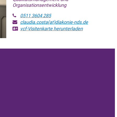
Organisationsentwicklung
0511 3604 285
claudia.costa(at)diakonie-nds.de
vcf-Visitenkarte
herunterladen