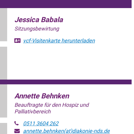
Jessica Babala
Sitzungsbewirtung
vcf-Visitenkarte
herunterladen
Annette Behnken
Beauftragte für den Hospiz und
Palliativbereich
0511 3604 262
annette.behnken(at)diakonie-nds.de