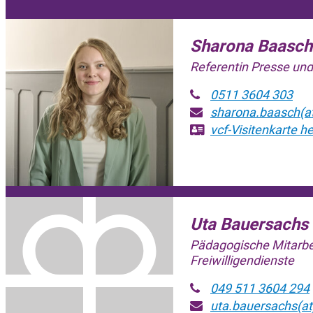
Sharona Baasch
Referentin Presse un
0511 3604 303
sharona.baasch(at
vcf-Visitenkarte
he
Uta Bauersachs
Pädagogische Mitarbe
Freiwilligendienste
049 511 3604 294
uta.bauersachs(at