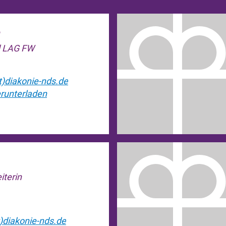
d LAG FW
)diakonie-nds.de
runterladen
iterin
)diakonie-nds.de