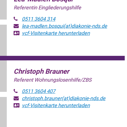
Referentin Eingliederungshilfe
0511 3604 314
lea-madlen.bosqui(at)diakonie-nds.de
vcf-Visitenkarte
herunterladen
Christoph Brauner
Referent Wohnungslosenhilfe/ZBS
0511 3604 407
christoph.brauner(at)diakonie-nds.de
vcf-Visitenkarte
herunterladen