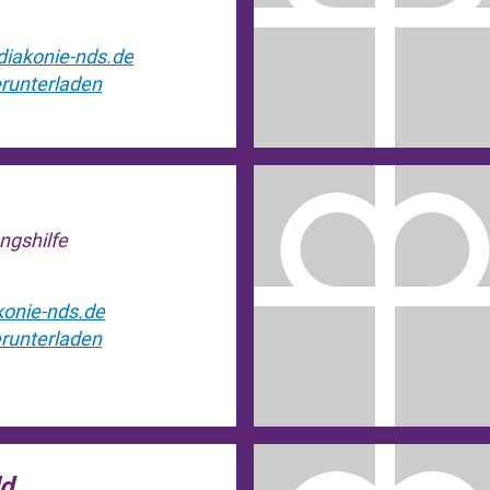
)diakonie-nds.de
runterladen
ngshilfe
konie-nds.de
runterladen
ld