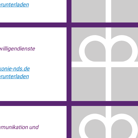
runterladen
willigendienste
akonie-nds.de
runterladen
mmunikation und