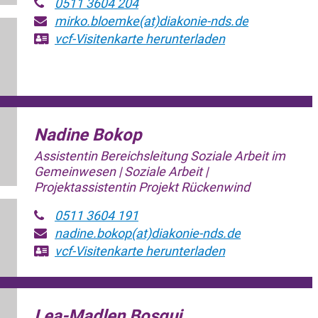
0511 3604 204
mirko.bloemke(at)diakonie-nds.de
vcf-Visitenkarte
herunterladen
Nadine Bokop
Assistentin Bereichsleitung Soziale Arbeit im
Gemeinwesen | Soziale Arbeit |
Projektassistentin Projekt Rückenwind
0511 3604 191
nadine.bokop(at)diakonie-nds.de
vcf-Visitenkarte
herunterladen
Lea-Madlen Bosqui