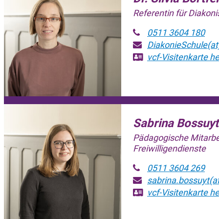
Referentin für Diakon
0511 3604 180
DiakonieSchule(at
vcf-Visitenkarte
he
Sabrina Bossuyt
Pädagogische Mitarbe
Freiwilligendienste
0511 3604 269
sabrina.bossuyt(a
vcf-Visitenkarte
he