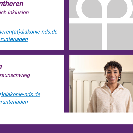
ntheren
ch Inklusion
eren(at)diakonie-nds.de
runterladen
n
Braunschweig
)diakonie-nds.de
runterladen