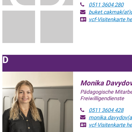
0511 3604 280
buket.cakmak(at)d
vcf-Visitenkarte
he
D
Monika Davydo
Pädagogische Mitarbe
Freiwilligendienste
0511 3604 428
monika.davydov(at
vcf-Visitenkarte
he