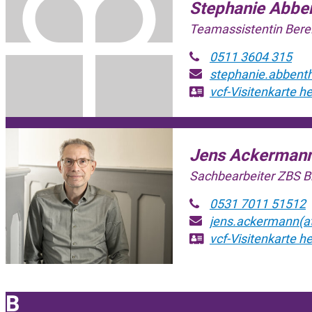
Stephanie Abbe
Teamassistentin Berei
0511 3604 315
stephanie.abbenth
vcf-Visitenkarte
he
Jens Ackerman
Sachbearbeiter ZBS 
0531 7011 51512
jens.ackermann(at
vcf-Visitenkarte
he
B