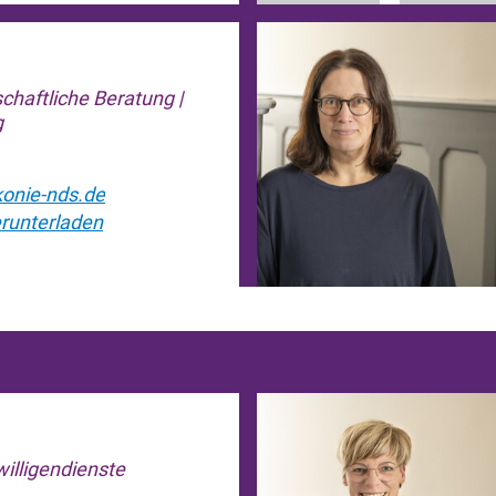
chaftliche Beratung |
g
akonie-nds.de
runterladen
willigendienste