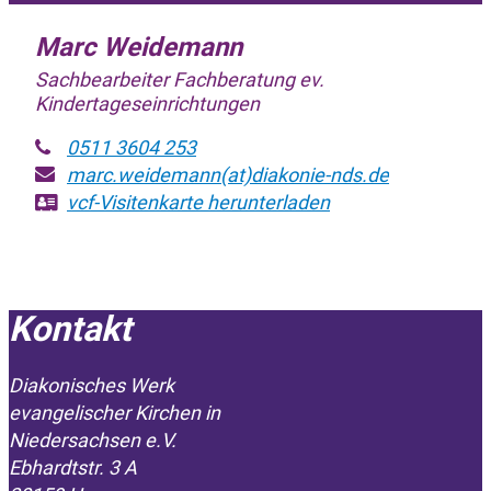
Marc Weidemann
Sachbearbeiter Fachberatung ev.
Kindertageseinrichtungen
0511 3604 253
marc.weidemann(at)diakonie-nds.de
vcf-Visitenkarte
herunterladen
Kontakt
Diakonisches Werk
evangelischer Kirchen in
­Niedersachsen e.V.
Ebhardtstr. 3 A