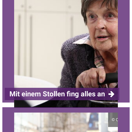
Mit einem Stollen fing alles an
Annemarie Streit
©
Christia