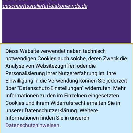
geschaeftsstelle(at)diakonie-nds.de
Diese Website verwendet neben technisch
Öffnungszeiten
notwendigen Cookies auch solche, deren Zweck die
Mo. - Do.: 7:30 Uhr - 16:30 Uhr
Analyse von Websitezugriffen oder die
Freitag: 7:30 Uhr - 13:30 Uhr
Personalisierung Ihrer Nutzererfahrung ist. Ihre
Einwilligung in die Verwendung können Sie jederzeit
über "Datenschutz-Einstellungen" widerrufen. Mehr
Informationen zu den im Einzelnen eingesetzten
Cookies und ihrem Widerrufsrecht erhalten Sie in
unserer Datenschutzerklärung. Weitere
Informationen finden Sie in unseren
©
ZertSozial
Datenschutzhinweisen
.