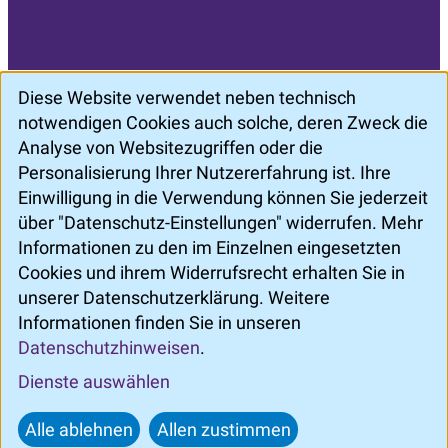
Diese Website verwendet neben technisch
Öffnungszeiten
notwendigen Cookies auch solche, deren Zweck die
Mo. - Do.: 7:30 Uhr - 16:30 Uhr
Analyse von Websitezugriffen oder die
Freitag: 7:30 Uhr - 13:30 Uhr
Personalisierung Ihrer Nutzererfahrung ist. Ihre
Einwilligung in die Verwendung können Sie jederzeit
über "Datenschutz-Einstellungen" widerrufen. Mehr
Informationen zu den im Einzelnen eingesetzten
Cookies und ihrem Widerrufsrecht erhalten Sie in
unserer Datenschutzerklärung. Weitere
Informationen finden Sie in unseren
©
ZertSozial
Datenschutzhinweisen
.
Dienste auswählen
Impressum
Datenschutz
Datenschutz-Einstellungen
Alle ablehnen
Allen zustimmen
Nach oben