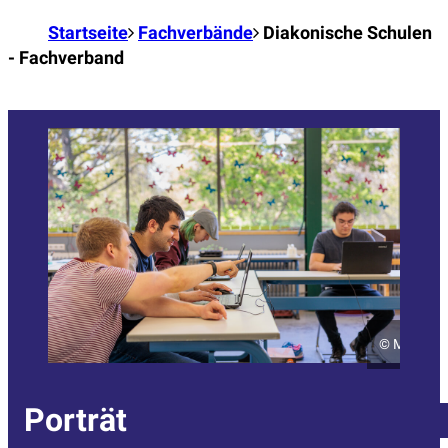
Startseite
Fachverbände
Diakonische Schulen
- Fachverband
©
Michael 
Porträt