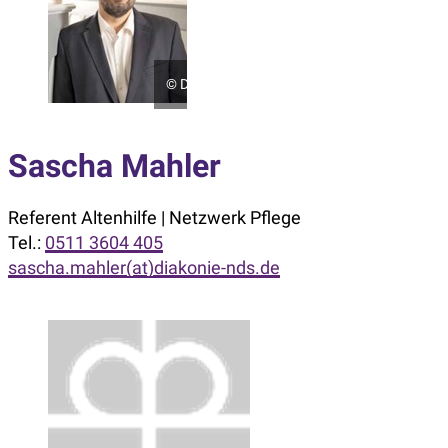
©
Diakonie in Niedersachsen
Sascha Mahler
Referent Altenhilfe | Netzwerk Pflege
Tel.:
0511 3604 405
sascha.mahler(at)diakonie-nds.de