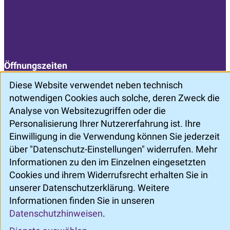
Öffnungszeiten
Mo. - Do.: 7:30 Uhr - 16:30 Uhr
Diese Website verwendet neben technisch
Freitag: 7:30 Uhr - 13:30 Uhr
notwendigen Cookies auch solche, deren Zweck die
Analyse von Websitezugriffen oder die
Personalisierung Ihrer Nutzererfahrung ist. Ihre
Einwilligung in die Verwendung können Sie jederzeit
über "Datenschutz-Einstellungen" widerrufen. Mehr
Informationen zu den im Einzelnen eingesetzten
Cookies und ihrem Widerrufsrecht erhalten Sie in
©
ZertSozial
unserer Datenschutzerklärung. Weitere
Informationen finden Sie in unseren
Datenschutzhinweisen
.
Impressum
Datenschutz
Datenschutz-Einstellungen