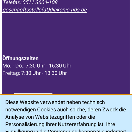
Telefax: 0511 3604-108
geschaeftsstelle(at)diakonie-nds.de
Öffnungszeiten
Mo. - Do.: 7:30 Uhr - 16:30 Uhr
Freitag: 7:30 Uhr - 13:30 Uhr
Diese Website verwendet neben technisch
notwendigen Cookies auch solche, deren Zweck die
Analyse von Websitezugriffen oder die
Personalisierung Ihrer Nutzererfahrung ist. Ihre
©
ZertSozial
Einwilligung in die Verwendung können Sie jederzeit