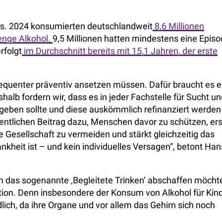
ms. 2024 konsumierten deutschlandweit
8,6 Millionen
enge Alkohol.
9,5 Millionen hatten mindestens eine Epis
rfolgt
im Durchschnitt bereits mit 15,1 Jahren, der erste
sequenter präventiv ansetzen müssen. Dafür braucht es e
lb fordern wir, dass es in jeder Fachstelle für Sucht un
geben sollte und diese auskömmlich refinanziert werden
entlichen Beitrag dazu, Menschen davor zu schützen, ers
ie Gesellschaft zu vermeiden und stärkt gleichzeitig das
nkheit ist – und kein individuelles Versagen“, betont Han
m das sogenannte ‚Begleitete Trinken‘ abschaffen möcht
ention. Denn insbesondere der Konsum von Alkohol für Kind
ich, da ihre Organe und vor allem das Gehirn sich noch