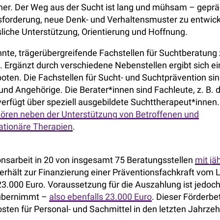
nher. Der Weg aus der Sucht ist lang und mühsam – geprä
sforderung, neue Denk- und Verhaltensmuster zu entwick
liche Unterstützung, Orientierung und Hoffnung.
e, trägerübergreifende Fachstellen für Suchtberatung 
 Ergänzt durch verschiedene Nebenstellen ergibt sich ei
en. Die Fachstellen für Sucht- und Suchtprävention si
und Angehörige. Die Berater*innen sind Fachleute, z. B. 
verfügt über speziell ausgebildete Suchttherapeut*innen.
ören neben der Unterstützung von Betroffenen und
ationäre Therapien
.
onsarbeit in 20 von insgesamt 75 Beratungsstellen
mit jäh
erhält zur Finanzierung einer Präventionsfachkraft vom 
23.000 Euro. Voraussetzung für die Auszahlung ist jedoch
 übernimmt –
also ebenfalls 23.000 Euro
. Dieser Förderbe
osten für Personal- und Sachmittel in den letzten Jahrze