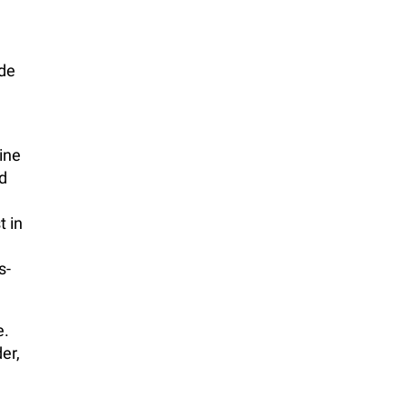
ode
ine
d
t in
s-
e.
er,