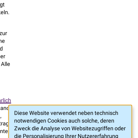
gt
eln.
zur
ne
nd
der
 Alle
rlich
Land
Diese Website verwendet neben technisch
,
notwendigen Cookies auch solche, deren
trag
Zweck die Analyse von Websitezugriffen oder
hnten
die Personalisierung Ihrer Nutzererfahrung