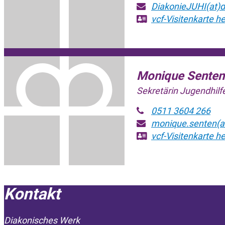
DiakonieJUHI(at)d
vcf-Visitenkarte
he
Monique Senten
Sekretärin Jugendhilf
0511 3604 266
monique.senten(at
vcf-Visitenkarte
he
Kontakt
Diakonisches Werk