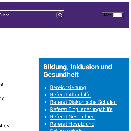
Menü
Bildung, Inklusion und
Gesundheit
re
Bereichsleitung
Referat Altenhilfe
ge
Referat Diakonische Schulen
Referat Eingliederungshilfe
Referat Gesundheit
,
Referat Hospiz und
t es,