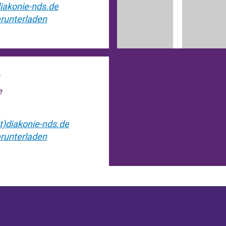
iakonie-nds.de
runterladen
e
)diakonie-nds.de
runterladen